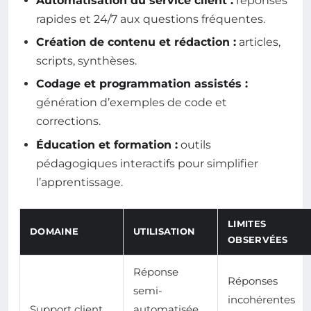
Automatisation du service client :
réponses
rapides et 24/7 aux questions fréquentes.
Création de contenu et rédaction :
articles,
scripts, synthèses.
Codage et programmation assistés :
génération d’exemples de code et
corrections.
Éducation et formation :
outils
pédagogiques interactifs pour simplifier
l’apprentissage.
LIMITES
DOMAINE
UTILISATION
OBSERVÉES
Réponse
Réponses
semi-
incohérentes
Support client
automatisée