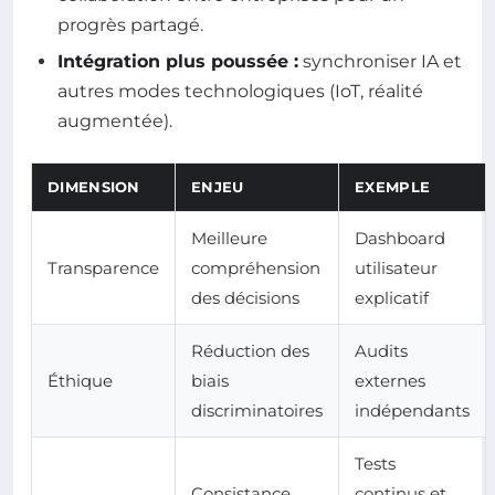
progrès partagé.
Intégration plus poussée :
synchroniser IA et
autres modes technologiques (IoT, réalité
augmentée).
DIMENSION
ENJEU
EXEMPLE
Meilleure
Dashboard
Transparence
compréhension
utilisateur
des décisions
explicatif
Réduction des
Audits
Éthique
biais
externes
discriminatoires
indépendants
Tests
Consistance
continus et