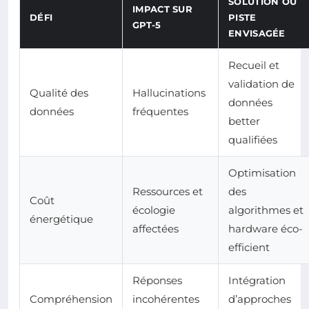
SOLUTION OU
IMPACT SUR
DÉFI
PISTE
GPT-5
ENVISAGÉE
Recueil et
validation de
Qualité des
Hallucinations
données
données
fréquentes
better
qualifiées
Optimisation
Ressources et
des
Coût
écologie
algorithmes et
énergétique
affectées
hardware éco-
efficient
Réponses
Intégration
Compréhension
incohérentes
d’approches