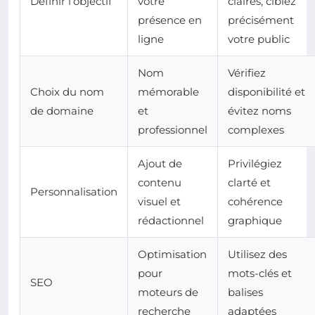
Définir l’objectif
votre
claires, ciblez
présence en
précisément
ligne
votre public
Nom
Vérifiez
Choix du nom
mémorable
disponibilité et
de domaine
et
évitez noms
professionnel
complexes
Ajout de
Privilégiez
contenu
clarté et
Personnalisation
visuel et
cohérence
rédactionnel
graphique
Optimisation
Utilisez des
pour
mots-clés et
SEO
moteurs de
balises
recherche
adaptées