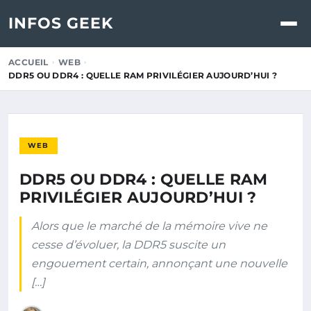
INFOS GEEK
ACCUEIL
WEB
DDR5 OU DDR4 : QUELLE RAM PRIVILÉGIER AUJOURD’HUI ?
WEB
DDR5 OU DDR4 : QUELLE RAM
PRIVILÉGIER AUJOURD’HUI ?
Alors que le marché de la mémoire vive ne
cesse d’évoluer, la DDR5 suscite un
engouement certain, annonçant une nouvelle
[…]