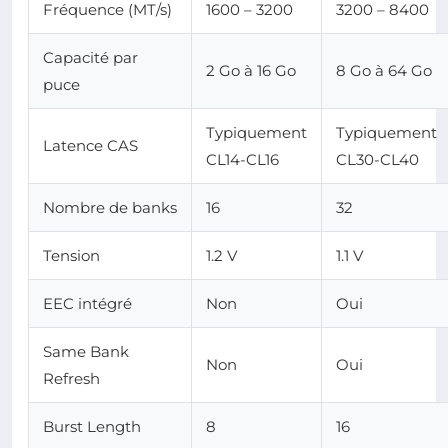
Fréquence (MT/s)
1600 – 3200
3200 – 8400
Capacité par
2 Go à 16 Go
8 Go à 64 Go
puce
Typiquement
Typiquement
Latence CAS
CL14-CL16
CL30-CL40
Nombre de banks
16
32
Tension
1.2 V
1.1 V
EEC intégré
Non
Oui
Same Bank
Non
Oui
Refresh
Burst Length
8
16