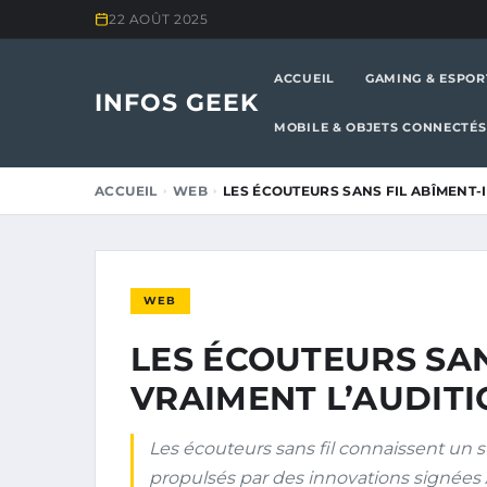
22 AOÛT 2025
ACCUEIL
GAMING & ESPOR
INFOS GEEK
MOBILE & OBJETS CONNECTÉS
ACCUEIL
WEB
LES ÉCOUTEURS SANS FIL ABÎMENT-I
WEB
LES ÉCOUTEURS SAN
VRAIMENT L’AUDITI
Les écouteurs sans fil connaissent un 
propulsés par des innovations signées 