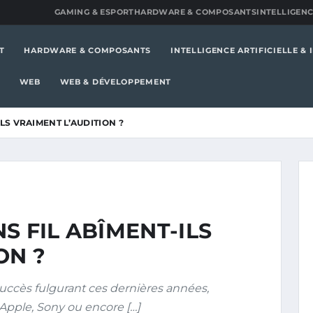
GAMING & ESPORT
HARDWARE & COMPOSANTS
INTELLIGENC
T
HARDWARE & COMPOSANTS
INTELLIGENCE ARTIFICIELLE &
WEB
WEB & DÉVELOPPEMENT
LS VRAIMENT L’AUDITION ?
S FIL ABÎMENT-ILS
ON ?
succès fulgurant ces dernières années,
Apple, Sony ou encore […]