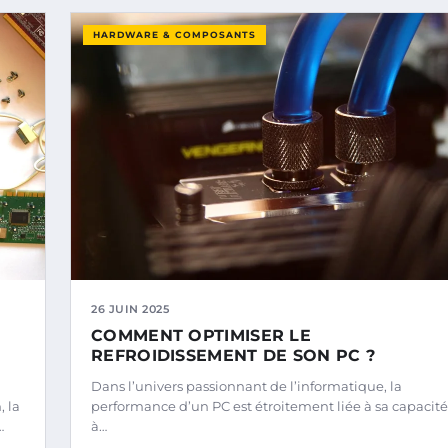
HARDWARE & COMPOSANTS
26 JUIN 2025
COMMENT OPTIMISER LE
REFROIDISSEMENT DE SON PC ?
Dans l’univers passionnant de l’informatique, la
 la
performance d’un PC est étroitement liée à sa capacité
…
à…