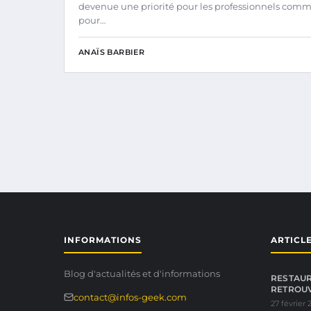
devenue une priorité pour les professionnels com
pour…
ANAÏS BARBIER
INFORMATIONS
ARTICL
Blog d'actualités et d'informations
RESTAUR
RETROU
contact@infos-geek.com
27 février 