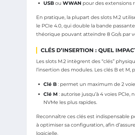
USB
ou
WWAN
pour des extensions r
En pratique, la plupart des slots M.2 util
le PCIe 4.0, qui double la bande passante
théorique pouvant atteindre 8 Go/s par v
CLÉS D’INSERTION : QUEL IMPAC
Les slots M.2 intègrent des “clés” physi
l’insertion des modules. Les clés B et M, 
Clé B
: permet un maximum de 2 voies 
Clé M
: autorise jusqu’à 4 voies PCIe,
NVMe les plus rapides.
Reconnaître ces clés est indispensable p
à optimiser sa configuration, afin d’assur
logicielle.