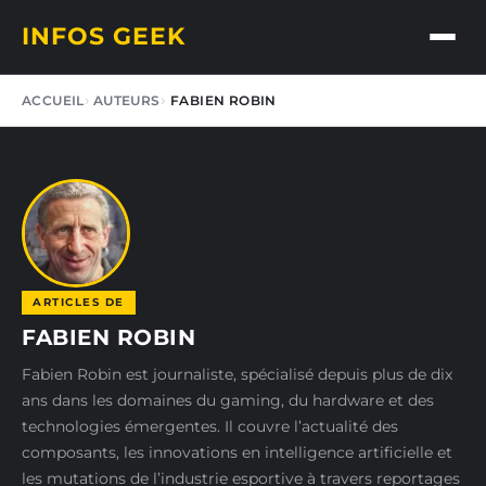
INFOS GEEK
ACCUEIL
AUTEURS
FABIEN ROBIN
ARTICLES DE
FABIEN ROBIN
Fabien Robin est journaliste, spécialisé depuis plus de dix
ans dans les domaines du gaming, du hardware et des
technologies émergentes. Il couvre l’actualité des
composants, les innovations en intelligence artificielle et
les mutations de l’industrie esportive à travers reportages