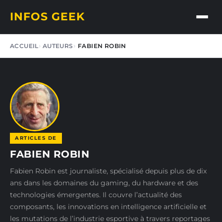
INFOS GEEK
ACCUEIL
AUTEURS
FABIEN ROBIN
ARTICLES DE
FABIEN ROBIN
Fabien Robin est journaliste, spécialisé depuis plus de dix
ans dans les domaines du gaming, du hardware et des
technologies émergentes. Il couvre l’actualité des
composants, les innovations en intelligence artificielle et
les mutations de l’industrie esportive à travers reportages