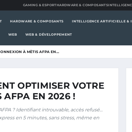
GAMING & ESPORT
HARDWARE & COMPOSANTS
INTELLIGENC
T
HARDWARE & COMPOSANTS
INTELLIGENCE ARTIFICIELLE &
WEB
WEB & DÉVELOPPEMENT
ONNEXION À MÈTIS AFPA EN…
NT OPTIMISER VOTRE
 AFPA EN 2026 !
FPA ? Identifiant introuvable, accès refusé…
xpress en 5 minutes, sans stress, même en