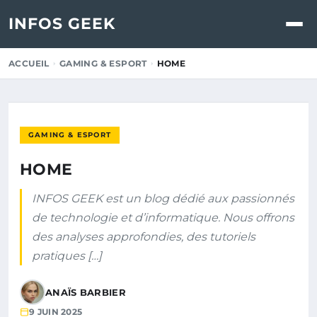
INFOS GEEK
ACCUEIL
GAMING & ESPORT
HOME
GAMING & ESPORT
HOME
INFOS GEEK est un blog dédié aux passionnés
de technologie et d’informatique. Nous offrons
des analyses approfondies, des tutoriels
pratiques […]
ANAÏS BARBIER
9 JUIN 2025