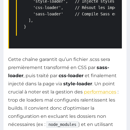
    'style-loader',   // Injecte styles dans l
    'css-loader',     // Résout les imports CS
    'sass-loader'     // Compile Sass en CSS

  ],

Cette chaîne garantit qu’un fichier .scss sera
premièrement transformé en CSS par
sass-
loader
, puis traité par
css-loader
et finalement
injecté dans la page via
style-loader
. Un point
crucial à noter est la gestion des
performances
:
trop de loaders mal configurés ralentissent les
builds. Il convient donc d’optimiser la
configuration en excluant les dossiers non
nécessaires (ex :
) et en utilisant
node_modules