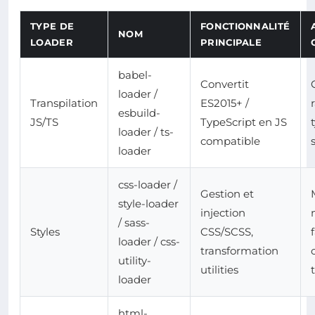
TYPE DE
FONCTIONNALITÉ
NOM
LOADER
PRINCIPALE
babel-
Convertit
loader /
Transpilation
ES2015+ /
esbuild-
JS/TS
TypeScript en JS
loader / ts-
compatible
loader
css-loader /
Gestion et
style-loader
injection
/ sass-
Styles
CSS/SCSS,
loader / css-
transformation
utility-
utilities
t
loader
html-