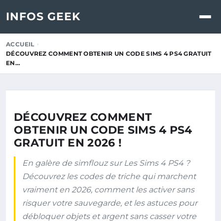
INFOS GEEK
ACCUEIL
DÉCOUVREZ COMMENT OBTENIR UN CODE SIMS 4 PS4 GRATUIT
EN…
DÉCOUVREZ COMMENT
OBTENIR UN CODE SIMS 4 PS4
GRATUIT EN 2026 !
En galère de simflouz sur Les Sims 4 PS4 ?
Découvrez les codes de triche qui marchent
vraiment en 2026, comment les activer sans
risquer votre sauvegarde, et les astuces pour
débloquer objets et argent sans casser votre