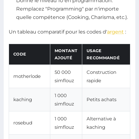
Donne le niveau 10 en programmation.
Remplacez "Programming" par n'importe
quelle compétence (Cooking, Charisma, etc.).
Un tableau comparatif pour les codes d'
argent
:
MONTANT
USAGE
CODE
AJOUTÉ
RECOMMANDÉ
50 000
Construction
motherlode
simflouz
rapide
1 000
kaching
Petits achats
simflouz
1 000
Alternative à
rosebud
simflouz
kaching