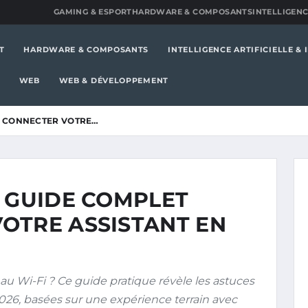
GAMING & ESPORT
HARDWARE & COMPOSANTS
INTELLIGENC
T
HARDWARE & COMPOSANTS
INTELLIGENCE ARTIFICIELLE &
WEB
WEB & DÉVELOPPEMENT
R CONNECTER VOTRE…
: GUIDE COMPLET
OTRE ASSISTANT EN
au Wi-Fi ? Ce guide pratique révèle les astuces
2026, basées sur une expérience terrain avec