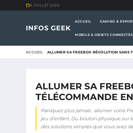
8 JUILLET 2026
ACCUEIL
GAMING & ESPOR
INFOS GEEK
MOBILE & OBJETS CONNECTÉS
ACCUEIL
ALLUMER SA FREEBOX RÉVOLUTION SANS 
ALLUMER SA FREEB
TÉLÉCOMMANDE EN 2
Paniquez plus jamais : allumer votre 
jeu d’enfant. Du bouton physique sur le
des solutions simples que vous avez dé