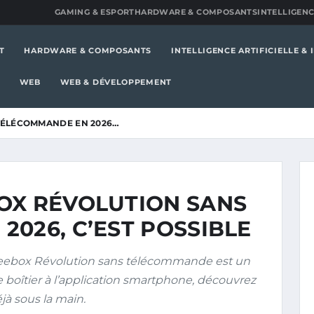
GAMING & ESPORT
HARDWARE & COMPOSANTS
INTELLIGENC
T
HARDWARE & COMPOSANTS
INTELLIGENCE ARTIFICIELLE &
WEB
WEB & DÉVELOPPEMENT
TÉLÉCOMMANDE EN 2026…
OX RÉVOLUTION SANS
026, C’EST POSSIBLE
Freebox Révolution sans télécommande est un
 boîtier à l’application smartphone, découvrez
jà sous la main.